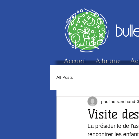
Accueil
A la une
Ac
All Posts
paulinetranchand
3
Visite de
La présidente de l'as
rencontrer les enfant