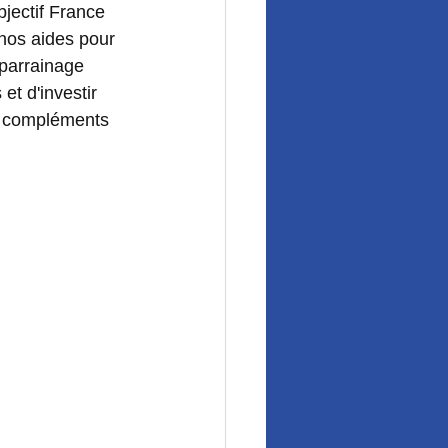
jectif France 
 nos aides pour 
 parrainage 
t d'investir 
n compléments 