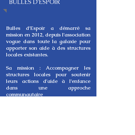
BULLES D'ESPOIR
Bulles d’Espoir a démarré sa
mission en 2012, depuis l'association
vogue dans toute la galaxie pour
apporter son aide à des structures
locales existantes.
Sa mission : Accompagner les
structures locales pour soutenir
leurs actions d'aide à l'enfance
dans une approche
communautaire
Ses objectifs :
> Favoriser l'autonomie
> Renforcer les capacités locales
> Développer des
projets
développement
durable